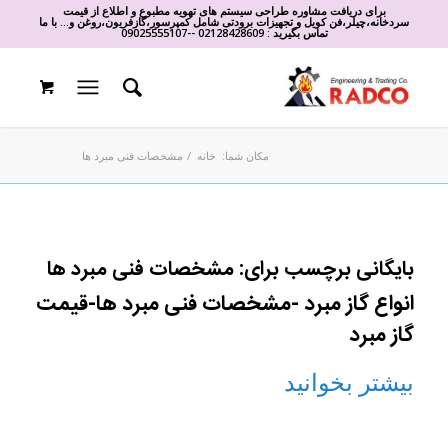
برای دریافت مشاوره طراحی سیستم های تهویه مطبوع و اطلاع از قیمت
سردخانه،چیلر،فن کویل و تجهیزات برودتی شامل کمپرسور،گازفریون،روغن و... با ما
تماس بگیرید :
02128428609
-
-
09025555107
مکان شما:
خانه
/
مشخصات فنی مبرد ها
بایگانی برچسب برای:
مشخصات فنی مبرد ها
انواع گاز مبرد -مشخصات فنی مبرد ها-قیمت
گاز مبرد
بیشتر بخوانید