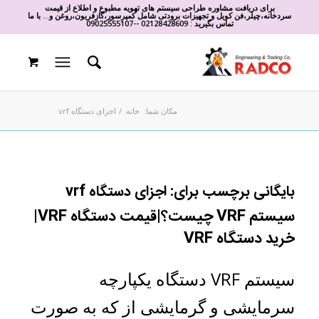
برای دریافت مشاوره طراحی سیستم های تهویه مطبوع و اطلاع از قیمت
سردخانه،چیلر،فن کویل و تجهیزات برودتی شامل کمپرسور،گازفریون،روغن و... با ما
تماس بگیرید :
02128428609
-
-
09025555107
مکان شما:
خانه
/
اجزای دستگاه vrf
بایگانی برچسب برای:
اجزای دستگاه vrf
سیستم VRF چیست؟|قیمت دستگاه VRF|
خرید دستگاه VRF
سیستم VRF دستگاه یکپارچه
سرمایشی و گرمایشی از که به صورت