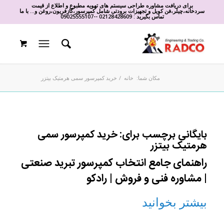
برای دریافت مشاوره طراحی سیستم های تهویه مطبوع و اطلاع از قیمت
سردخانه،چیلر،فن کویل و تجهیزات برودتی شامل کمپرسور،گازفریون،روغن و... با ما
تماس بگیرید :
02128428609
-
-
09025555107
مکان شما:
خانه
/
خرید کمپرسور سمی هرمتیک بیتزر
بایگانی برچسب برای:
خرید کمپرسور سمی
هرمتیک بیتزر
راهنمای جامع انتخاب کمپرسور تبرید صنعتی
| مشاوره فنی و فروش | رادکو
بیشتر بخوانید