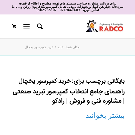
برای دریافت مشاوره طراحی سیستم های تهویه مطبوع و اطلاع از قیمت
سردخانه،چیلر،فن کویل و تجهیزات برودتی شامل کمپرسور،گازفریون،روغن و... با ما
تماس بگیرید :
02128428609
-
-
09025555107
مکان شما:
خانه
/
خرید کمپرسور یخچال
بایگانی برچسب برای:
خرید کمپرسور یخچال
راهنمای جامع انتخاب کمپرسور تبرید صنعتی
| مشاوره فنی و فروش | رادکو
بیشتر بخوانید