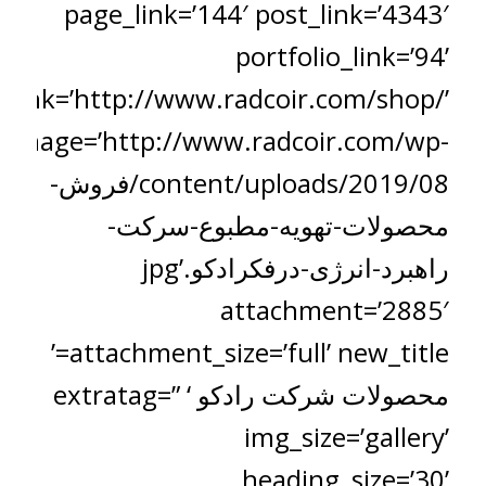
page_link=’144′ post_link=’4343′
portfolio_link=’94’
_link=’http://www.radcoir.com/shop/’
image=’http://www.radcoir.com/wp-
content/uploads/2019/08/فروش-
محصولات-تهویه-مطبوع-سرکت-
راهبرد-انرژی-درفکرادکو.jpg’
attachment=’2885′
attachment_size=’full’ new_title=’
محصولات شرکت رادکو ‘ extratag=”
img_size=’gallery’
heading_size=’30’