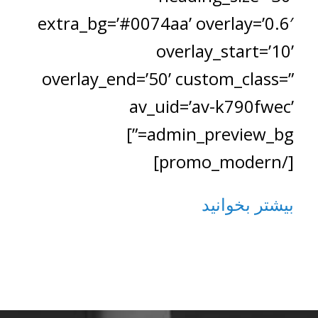
extra_bg=’#0074aa’ overlay=’0.6′
overlay_start=’10’
overlay_end=’50’ custom_class=”
av_uid=’av-k790fwec’
admin_preview_bg=”]
[/promo_modern]
بیشتر بخوانید