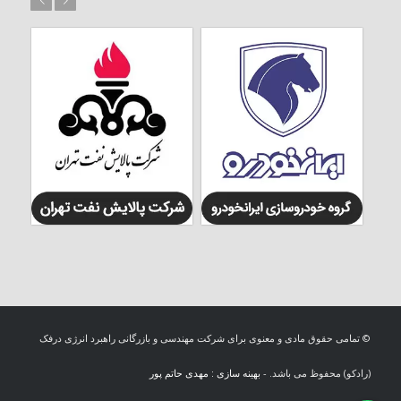
© تمامی حقوق مادی و معنوی برای شرکت مهندسی و بازرگانی راهبرد انرژی درفک
(رادکو) محفوظ می باشد. -
بهینه سازی : مهدی حاتم پور