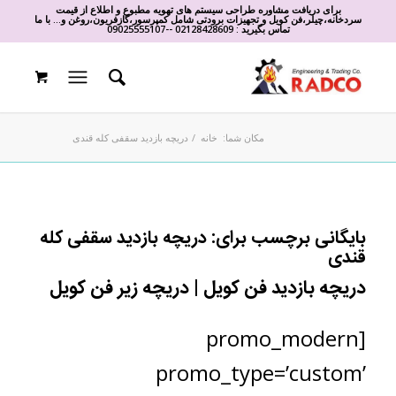
برای دریافت مشاوره طراحی سیستم های تهویه مطبوع و اطلاع از قیمت
سردخانه،چیلر،فن کویل و تجهیزات برودتی شامل کمپرسور،گازفریون،روغن و... با ما
تماس بگیرید :
02128428609
-
-
09025555107
مکان شما:
خانه
/
دریچه بازدید سقفی کله قندی
بایگانی برچسب برای:
دریچه بازدید سقفی کله
قندی
دریچه بازدید فن کویل | دریچه زیر فن کویل
[promo_modern
promo_type=’custom’