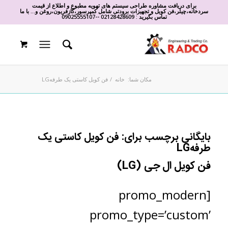
برای دریافت مشاوره طراحی سیستم های تهویه مطبوع و اطلاع از قیمت
سردخانه،چیلر،فن کویل و تجهیزات برودتی شامل کمپرسور،گازفریون،روغن و... با ما
تماس بگیرید :
02128428609
-
-
09025555107
مکان شما:
خانه
/
فن کویل کاستی یک طرفهLG
بایگانی برچسب برای:
فن کویل کاستی یک
طرفهLG
فن کویل ال جی (LG)
[promo_modern
promo_type=’custom’