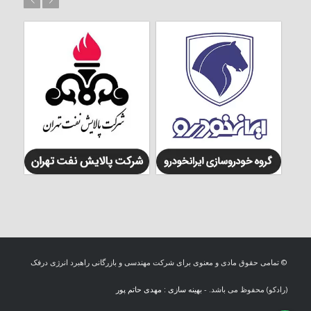
© تمامی حقوق مادی و معنوی برای شرکت مهندسی و بازرگانی راهبرد انرژی درفک
(رادکو) محفوظ می باشد. -
بهینه سازی : مهدی حاتم پور