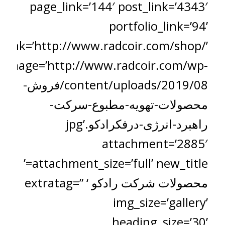
page_link=’144′ post_link=’4343′
portfolio_link=’94’
_link=’http://www.radcoir.com/shop/’
image=’http://www.radcoir.com/wp-
content/uploads/2019/08/فروش-
محصولات-تهویه-مطبوع-سرکت-
راهبرد-انرژی-درفکرادکو.jpg’
attachment=’2885′
attachment_size=’full’ new_title=’
محصولات شرکت رادکو ‘ extratag=”
img_size=’gallery’
heading_size=’30’