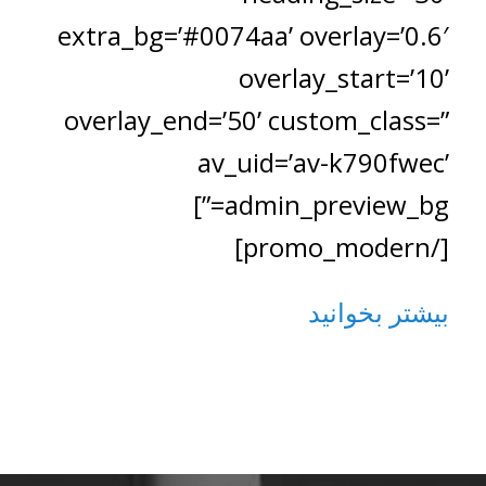
extra_bg=’#0074aa’ overlay=’0.6′
overlay_start=’10’
overlay_end=’50’ custom_class=”
av_uid=’av-k790fwec’
admin_preview_bg=”]
[/promo_modern]
بیشتر بخوانید