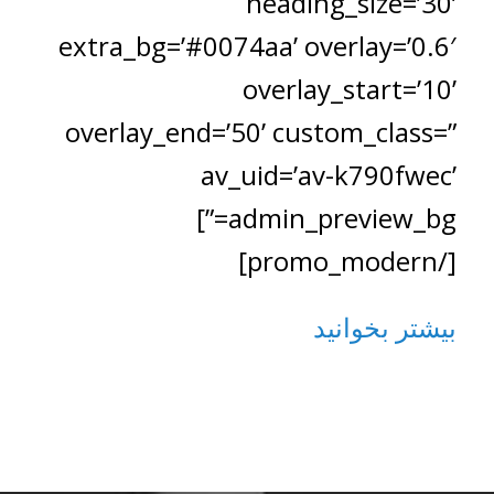
heading_size=’30’
extra_bg=’#0074aa’ overlay=’0.6′
overlay_start=’10’
overlay_end=’50’ custom_class=”
av_uid=’av-k790fwec’
admin_preview_bg=”]
[/promo_modern]
بیشتر بخوانید