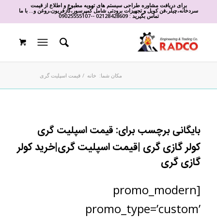
برای دریافت مشاوره طراحی سیستم های تهویه مطبوع و اطلاع از قیمت
سردخانه،چیلر،فن کویل و تجهیزات برودتی شامل کمپرسور،گازفریون،روغن و... با ما
تماس بگیرید :
02128428609
-
-
09025555107
مکان شما:
خانه
/
قیمت اسپلیت گری
بایگانی برچسب برای:
قیمت اسپلیت گری
کولر گازی گری |قیمت اسپلیت گری|خرید کولر
گازی گری
[promo_modern
promo_type=’custom’