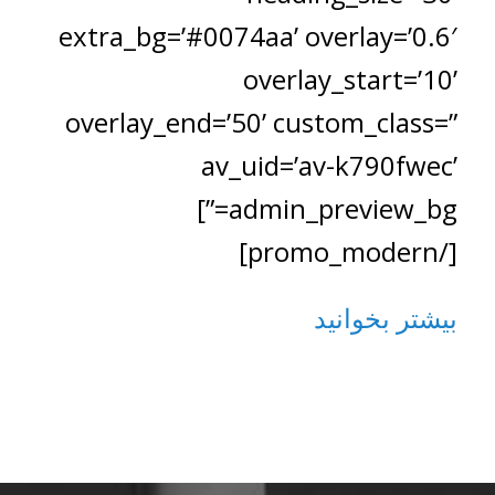
extra_bg=’#0074aa’ overlay=’0.6′
overlay_start=’10’
overlay_end=’50’ custom_class=”
av_uid=’av-k790fwec’
admin_preview_bg=”]
[/promo_modern]
بیشتر بخوانید