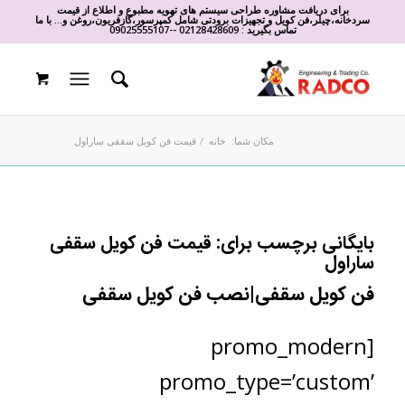
برای دریافت مشاوره طراحی سیستم های تهویه مطبوع و اطلاع از قیمت
سردخانه،چیلر،فن کویل و تجهیزات برودتی شامل کمپرسور،گازفریون،روغن و... با ما
تماس بگیرید :
02128428609
-
-
09025555107
مکان شما:
خانه
/
قیمت فن کویل سقفی ساراول
بایگانی برچسب برای:
قیمت فن کویل سقفی
ساراول
فن کویل سقفی|نصب فن کویل سقفی
[promo_modern
promo_type=’custom’