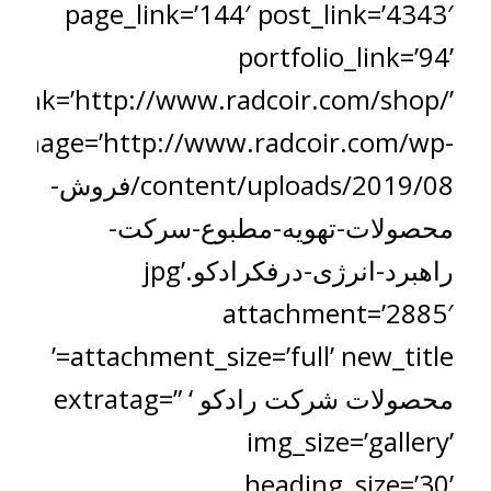
page_link=’144′ post_link=’4343′
portfolio_link=’94’
_link=’http://www.radcoir.com/shop/’
image=’http://www.radcoir.com/wp-
content/uploads/2019/08/فروش-
محصولات-تهویه-مطبوع-سرکت-
راهبرد-انرژی-درفکرادکو.jpg’
attachment=’2885′
attachment_size=’full’ new_title=’
محصولات شرکت رادکو ‘ extratag=”
img_size=’gallery’
heading_size=’30’