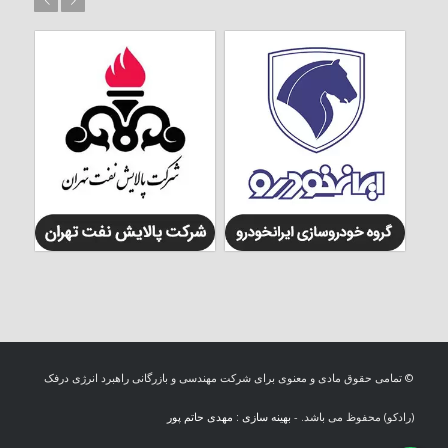
© تمامی حقوق مادی و معنوی برای شرکت مهندسی و بازرگانی راهبرد انرژی درفک
(رادکو) محفوظ می باشد. -
بهینه سازی : مهدی حاتم پور