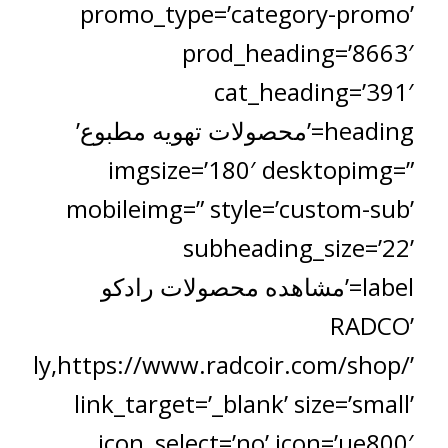
promo_type=’category-promo’
prod_heading=’8663′
cat_heading=’391′
heading=’محصولات تهویه مطبوع’
imgsize=’180′ desktopimg=”
mobileimg=” style=’custom-sub’
subheading_size=’22’
label=’مشاهده محصولات رادکو
RADCO’
ually,https://www.radcoir.com/shop/’
link_target=’_blank’ size=’small’
icon_select=’no’ icon=’ue800′