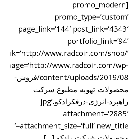
[promo_modern
promo_type=’custom’
page_link=’144′ post_link=’4343′
portfolio_link=’94’
_link=’http://www.radcoir.com/shop/’
image=’http://www.radcoir.com/wp-
content/uploads/2019/08/فروش-
محصولات-تهویه-مطبوع-سرکت-
راهبرد-انرژی-درفکرادکو.jpg’
attachment=’2885′
attachment_size=’full’ new_title=’
محصولات شرکت رادکو […]