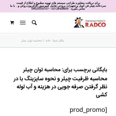
برای دریافت مشاوره طراحی سیستم های تهویه مطبوع و اطلاع از قیمت
سردخانه،چیلر،فن کویل و تجهیزات برودتی شامل کمپرسور،گازفریون،روغن و... با ما
تماس بگیرید :
02128428609
-
-
09025555107
مکان شما:
خانه
/
محاسبه توان چیلر
بایگانی برچسب برای:
محاسبه توان چیلر
محاسبه ظرفیت چیلر و نحوه سایزینگ با در
نظر گرفتن صرفه جویی در هزینه و آب لوله
کشی
[prod_promo