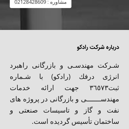
مشاوره : 02128428609
درباره شرکت رادکو
شـركت مهندسـی و بازرگانی راهبرد
انرژی درفك (رادکو) با شـماره
ثبت٣٦٥٧٣ جهت ارائه خدمات
مهندســـــــی و بازرگانی در پروژه های
نفت و گاز و تاسیسات صنعتی و
ساختمان تأسیس گردیده است.