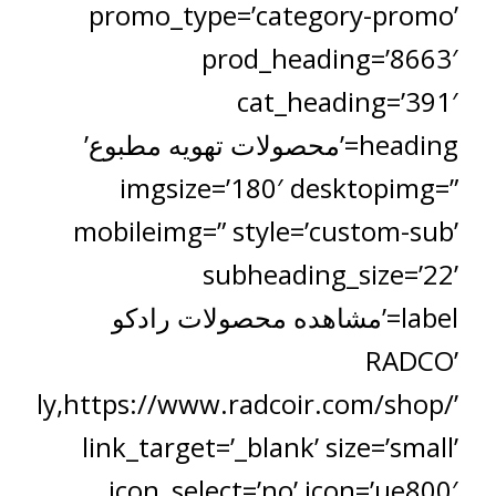
promo_type=’category-promo’
prod_heading=’8663′
cat_heading=’391′
heading=’محصولات تهویه مطبوع’
imgsize=’180′ desktopimg=”
mobileimg=” style=’custom-sub’
subheading_size=’22’
label=’مشاهده محصولات رادکو
RADCO’
ually,https://www.radcoir.com/shop/’
link_target=’_blank’ size=’small’
icon_select=’no’ icon=’ue800′