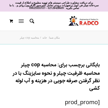
برای دریافت مشاوره طراحی سیستم های تهویه مطبوع و اطلاع از قیمت
سردخانه،چیلر،فن کویل و تجهیزات برودتی شامل کمپرسور،گازفریون،روغن و... با ما
تماس بگیرید :
02128428609
-
-
09025555107
مکان شما:
خانه
/
محاسبه cop چیلر
بایگانی برچسب برای:
محاسبه cop چیلر
محاسبه ظرفیت چیلر و نحوه سایزینگ با در
نظر گرفتن صرفه جویی در هزینه و آب لوله
کشی
[prod_promo