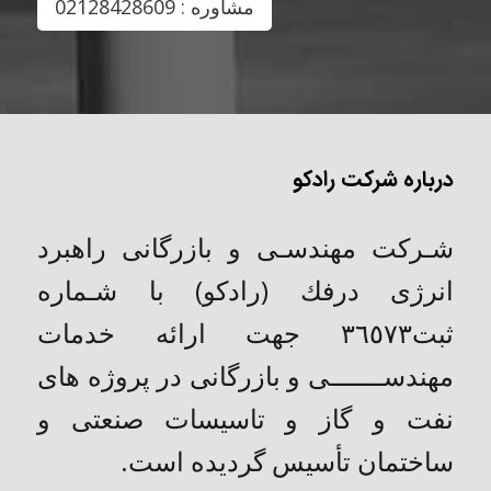
مشاوره : 02128428609
درباره شرکت رادکو
شـركت مهندسـی و بازرگانی راهبرد
انرژی درفك (رادکو) با شـماره
ثبت٣٦٥٧٣ جهت ارائه خدمات
مهندســـــــی و بازرگانی در پروژه های
نفت و گاز و تاسیسات صنعتی و
ساختمان تأسیس گردیده است.