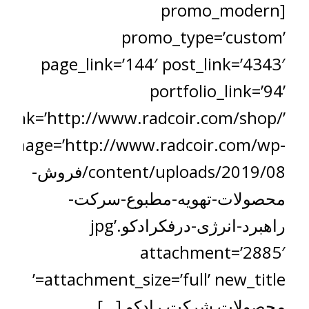
[promo_modern
promo_type=’custom’
page_link=’144′ post_link=’4343′
portfolio_link=’94’
_link=’http://www.radcoir.com/shop/’
image=’http://www.radcoir.com/wp-
content/uploads/2019/08/فروش-
محصولات-تهویه-مطبوع-سرکت-
راهبرد-انرژی-درفکرادکو.jpg’
attachment=’2885′
attachment_size=’full’ new_title=’
محصولات شرکت رادکو […]