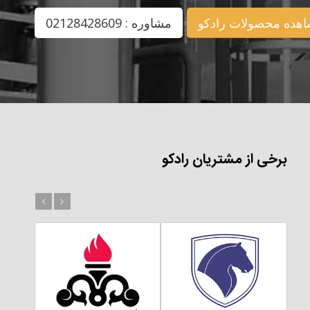
هده محصولات رادکو
مشاوره : 02128428609
برخی از مشتریان رادکو
بعد
قبل