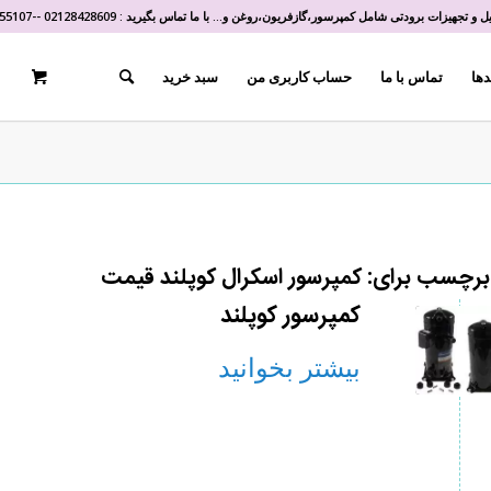
و تجهیزات برودتی شامل کمپرسور،گازفریون،روغن و... با ما تماس بگیرید :
02128428609
-
-
55107
دها
تماس با ما
حساب کاربری من
سبد خرید
 برچسب برای:
کمپرسور اسکرال کوپلند قیمت
کمپرسور کوپلند
بیشتر بخوانید