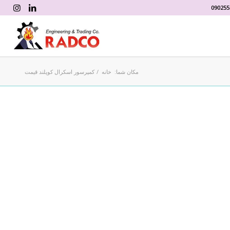
090255
مکان شما:
خانه
/
کمپرسور اسکرال کوپلند قیمت