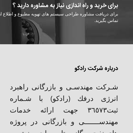
برای خرید و راه اندازی نیاز به مشاوره دارید ؟
برای دریافت مشاوره طراحی سیستم های تهویه مطبوع و اطلاع از ق
تماس بگیرید.
درباره شرکت رادکو
شـركت مهندسـی و بازرگانی راهبرد
انرژی درفك (رادکو) با شـماره
ثبت٣٦٥٧٣ جهت ارائه خدمات
مهندســـــــی و بازرگانی در پروژه
های نفت و گاز و تاسیسات صنعتی و