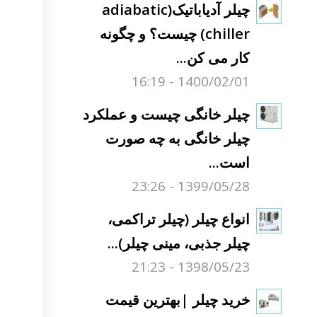
چیلر آدیاباتیک(adiabatic
chiller) چیست؟ و چگونه
کار می کن...
1400/02/01 - 16:19
چیلر خانگی چیست و عملکرد
چیلر خانگی به چه صورت
است...
1399/05/28 - 23:26
انواع چیلر (چیلر تراکمی،
چیلر جذبی، مینی چیلر)...
1398/05/23 - 21:23
خرید چیلر |بهترین قیمت