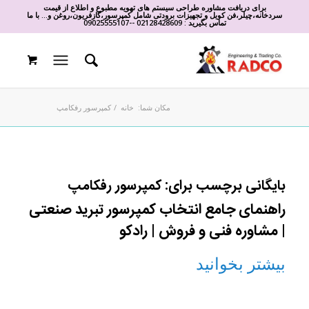
برای دریافت مشاوره طراحی سیستم های تهویه مطبوع و اطلاع از قیمت
سردخانه،چیلر،فن کویل و تجهیزات برودتی شامل کمپرسور،گازفریون،روغن و... با ما
تماس بگیرید :
02128428609
-
-
09025555107
مکان شما:
خانه
/
کمپرسور رفکامپ
بایگانی برچسب برای:
کمپرسور رفکامپ
راهنمای جامع انتخاب کمپرسور تبرید صنعتی
| مشاوره فنی و فروش | رادکو
بیشتر بخوانید