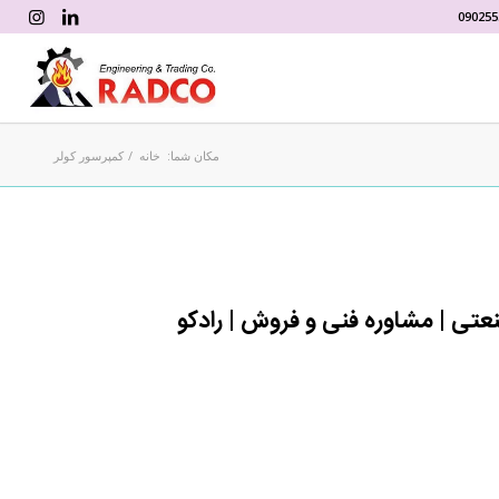
090255
مکان شما:
خانه
/
کمپرسور کولر
عتی | مشاوره فنی و فروش | رادکو