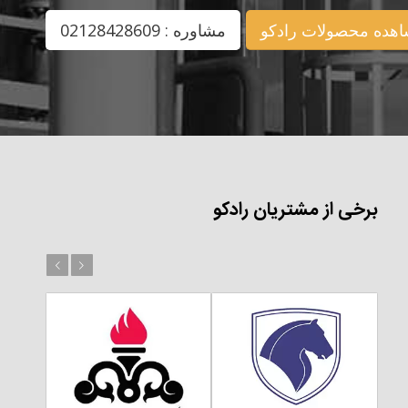
هده محصولات رادکو
مشاوره : 02128428609
برخی از مشتریان رادکو
بعد
قبل