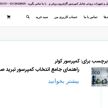
و تجهیزات برودتی شامل کمپرسور،گازفریون،روغن و... با ما تماس بگیرید :
02128428609
-
-
55107
دها
تماس با ما
حساب کاربری من
سبد خرید
 برچسب برای:
کمپرسور کولر
راهنمای جامع انتخاب کمپرسور تبرید صن
بیشتر بخوانید