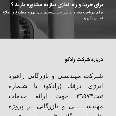
برای خرید و راه اندازی نیاز به مشاوره دارید ؟
برای دریافت مشاوره طراحی سیستم های تهویه مطبوع و اطلاع از ق
تماس بگیرید.
درباره شرکت رادکو
شـركت مهندسـی و بازرگانی راهبرد
انرژی درفك (رادکو) با شـماره
ثبت٣٦٥٧٣ جهت ارائه خدمات
مهندســـــــی و بازرگانی در پروژه
های نفت و گاز و تاسیسات صنعتی و