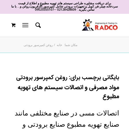
برای دریافت مشاوره طراحی سیستم های تهویه مطبوع و اطلاع از قیمت
سردخانه،چیلر،فن کویل و تجهیزات برودتی شامل کمپرسور،گازفریون،روغن و... با ما
تماس بگیرید :
02128428609
-
-
09025555107
مکان شما:
خانه
/
روغن کمپرسور برودتی
بایگانی برچسب برای:
روغن کمپرسور برودتی
مواد مصرفی و اتصالات سیستم های تهویه
مطبوع
اتصالات مسی در صنایع مختلفی مانند
صنایع تهویه مطبوع صنایع برودتی و