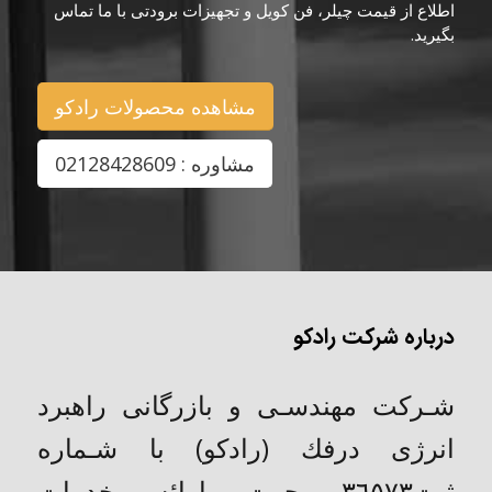
اطلاع از قیمت چیلر، فن کویل و تجهیزات برودتی با ما تماس
بگیرید.
مشاهده محصولات رادکو
مشاوره : 02128428609
درباره شرکت رادکو
شـركت مهندسـی و بازرگانی راهبرد
انرژی درفك (رادکو) با شـماره
ثبت٣٦٥٧٣ جهت ارائه خدمات