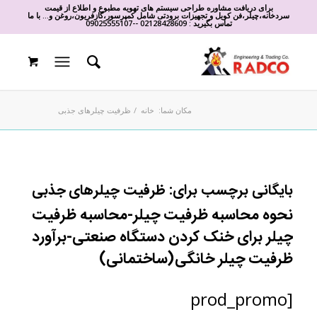
برای دریافت مشاوره طراحی سیستم های تهویه مطبوع و اطلاع از قیمت
سردخانه،چیلر،فن کویل و تجهیزات برودتی شامل کمپرسور،گازفریون،روغن و... با ما
تماس بگیرید :
02128428609
-
-
09025555107
مکان شما:
خانه
/
ظرفیت چیلرهای جذبی
بایگانی برچسب برای:
ظرفیت چیلرهای جذبی
نحوه محاسبه ظرفیت چیلر-محاسبه ظرفیت
چیلر برای خنک کردن دستگاه صنعتی-برآورد
ظرفیت چیلر خانگی(ساختمانی)
[prod_promo