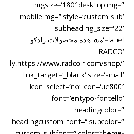
imgsize=’180′ desktopimg=”
mobileimg=” style=’custom-sub’
subheading_size=’22’
label=’مشاهده محصولات رادکو
RADCO’
ually,https://www.radcoir.com/shop/’
link_target=’_blank’ size=’small’
icon_select=’no’ icon=’ue800′
font=’entypo-fontello’
headingcolor=”
headingcustom_font=” subcolor=”
custom_subfont=” color=’theme-