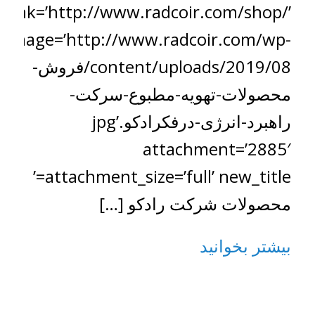
_link=’http://www.radcoir.com/shop/’
image=’http://www.radcoir.com/wp-
content/uploads/2019/08/فروش-
محصولات-تهویه-مطبوع-سرکت-
راهبرد-انرژی-درفکرادکو.jpg’
attachment=’2885′
attachment_size=’full’ new_title=’
محصولات شرکت رادکو […]
بیشتر بخوانید