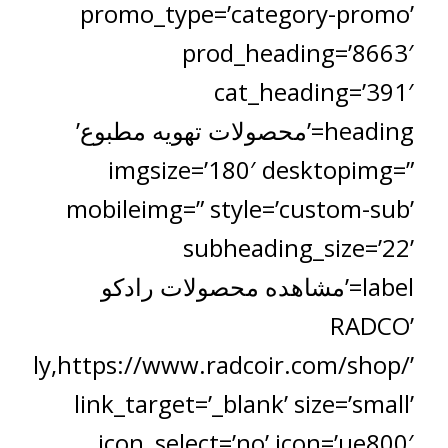
promo_type=’category-promo’
prod_heading=’8663′
cat_heading=’391′
heading=’محصولات تهویه مطبوع’
imgsize=’180′ desktopimg=”
mobileimg=” style=’custom-sub’
subheading_size=’22’
label=’مشاهده محصولات رادکو
RADCO’
ually,https://www.radcoir.com/shop/’
link_target=’_blank’ size=’small’
icon_select=’no’ icon=’ue800′