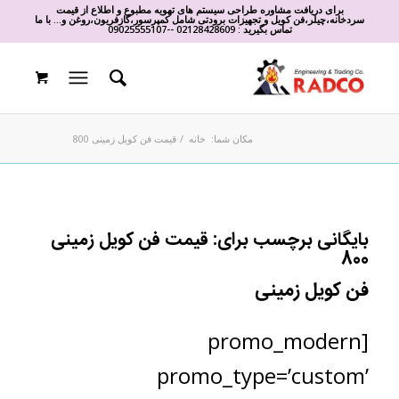
برای دریافت مشاوره طراحی سیستم های تهویه مطبوع و اطلاع از قیمت
سردخانه،چیلر،فن کویل و تجهیزات برودتی شامل کمپرسور،گازفریون،روغن و... با ما
تماس بگیرید :
02128428609
-
-
09025555107
مکان شما:
خانه
/
قیمت فن کویل زمینی 800
بایگانی برچسب برای:
قیمت فن کویل زمینی
800
فن کویل زمینی
[promo_modern
promo_type=’custom’