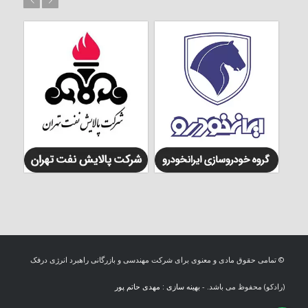
© تمامی حقوق مادی و معنوی برای شرکت مهندسی و بازرگانی راهبرد انرژی درفک
(رادکو) محفوظ می باشد. -
بهینه سازی : مهدی حاتم پور