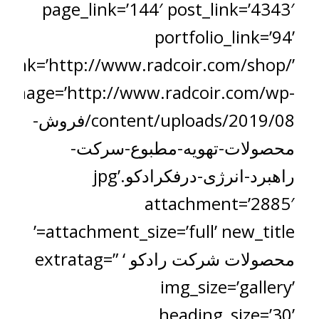
page_link=’144′ post_link=’4343′
portfolio_link=’94’
_link=’http://www.radcoir.com/shop/’
image=’http://www.radcoir.com/wp-
content/uploads/2019/08/فروش-
محصولات-تهویه-مطبوع-سرکت-
راهبرد-انرژی-درفکرادکو.jpg’
attachment=’2885′
attachment_size=’full’ new_title=’
محصولات شرکت رادکو ‘ extratag=”
img_size=’gallery’
heading_size=’30’