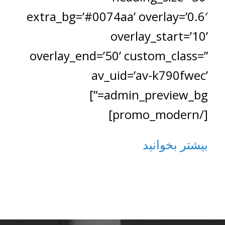
extra_bg=’#0074aa’ overlay=’0.6′
overlay_start=’10’
overlay_end=’50’ custom_class=”
av_uid=’av-k790fwec’
admin_preview_bg=”]
[/promo_modern]
بیشتر بخوانید