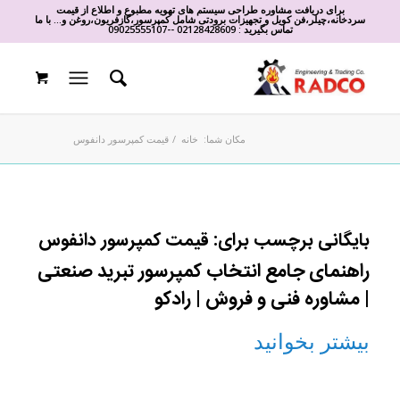
برای دریافت مشاوره طراحی سیستم های تهویه مطبوع و اطلاع از قیمت
سردخانه،چیلر،فن کویل و تجهیزات برودتی شامل کمپرسور،گازفریون،روغن و... با ما
تماس بگیرید :
02128428609
-
-
09025555107
مکان شما:
خانه
/
قیمت کمپرسور دانفوس
بایگانی برچسب برای:
قیمت کمپرسور دانفوس
راهنمای جامع انتخاب کمپرسور تبرید صنعتی
| مشاوره فنی و فروش | رادکو
بیشتر بخوانید