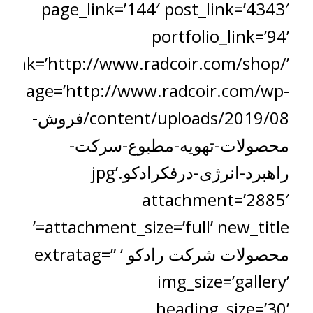
page_link=’144′ post_link=’4343′
portfolio_link=’94’
_link=’http://www.radcoir.com/shop/’
image=’http://www.radcoir.com/wp-
content/uploads/2019/08/فروش-
محصولات-تهویه-مطبوع-سرکت-
راهبرد-انرژی-درفکرادکو.jpg’
attachment=’2885′
attachment_size=’full’ new_title=’
محصولات شرکت رادکو ‘ extratag=”
img_size=’gallery’
heading_size=’30’