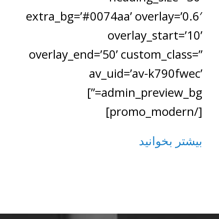
extra_bg=’#0074aa’ overlay=’0.6′
overlay_start=’10’
overlay_end=’50’ custom_class=”
av_uid=’av-k790fwec’
admin_preview_bg=”]
[/promo_modern]
بیشتر بخوانید