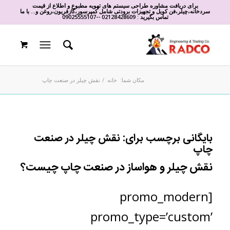
برای دریافت مشاوره طراحی سیستم های تهویه مطبوع و اطلاع از قیمت
سردخانه،چیلر،فن کویل و تجهیزات برودتی شامل کمپرسور،گازفریون،روغن و... با ما
تماس بگیرید :
02128428609
-
-
09025555107
مکان شما:
خانه
/
نقش چیلر در صنعت چاپ
بایگانی برچسب برای:
نقش چیلر در صنعت
چاپ
نقش چیلر و هواساز در صنعت چاپ چیست؟
[promo_modern
promo_type=’custom’