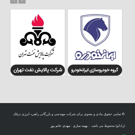
© تمامی حقوق مادی و معنوی برای شرکت مهندسی و بازرگانی راهبرد انرژی درفک
(رادکو) محفوظ می باشد. -
بهینه سازی : مهدی حاتم پور