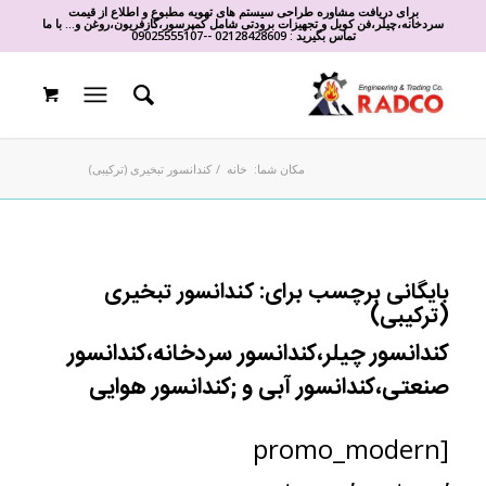
برای دریافت مشاوره طراحی سیستم های تهویه مطبوع و اطلاع از قیمت
سردخانه،چیلر،فن کویل و تجهیزات برودتی شامل کمپرسور،گازفریون،روغن و... با ما
تماس بگیرید :
02128428609
-
-
09025555107
مکان شما:
خانه
/
کندانسور تبخیری (ترکیبی)
بایگانی برچسب برای:
کندانسور تبخیری
(ترکیبی)
کندانسور چیلر،کندانسور سردخانه،کندانسور
صنعتی،کندانسور آبی و ;کندانسور هوایی
[promo_modern