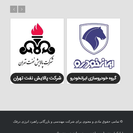
بعد
قبل
© تمامی حقوق مادی و معنوی برای شرکت مهندسی و بازرگانی راهبرد انرژی درفک
(رادکو) محفوظ می باشد. -
بهینه سازی : مهدی حاتم پور