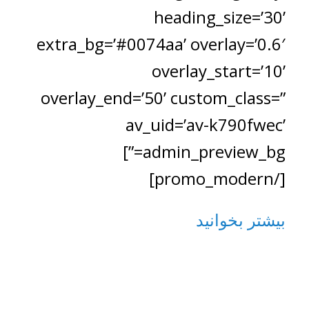
heading_size=’30’
extra_bg=’#0074aa’ overlay=’0.6′
overlay_start=’10’
overlay_end=’50’ custom_class=”
av_uid=’av-k790fwec’
admin_preview_bg=”]
[/promo_modern]
بیشتر بخوانید