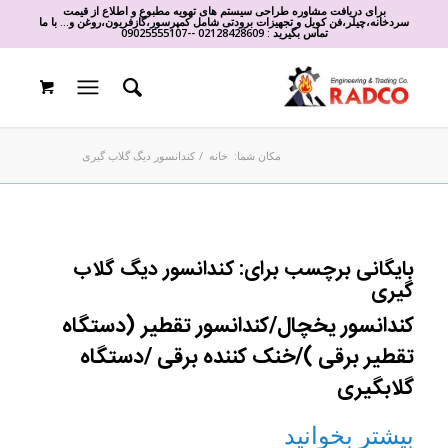
برای دریافت مشاوره طراحی سیستم های تهویه مطبوع و اطلاع از قیمت
سردخانه،چیلر،فن کویل و تجهیزات برودتی شامل کمپرسور،گازفریون،روغن و... با ما
تماس بگیرید :
02128428609
-
-
09025555107
مکان شما:
خانه
/
کندانسور دیگ گلاب گیری
بایگانی برچسب برای:
کندانسور دیگ گلاب
گیری
کندانسور یخچال/کندانسور تقطیر (دستگاه
تقطیر برقی )/خنک کننده برقی /دستگاه
گلابگیری
بیشتر بخوانید