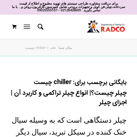
برای دریافت مشاوره طراحی سیستم های تهویه مطبوع و اطلاع از قیمت
سردخانه،چیلر،فن کویل و تجهیزات برودتی شامل کمپرسور،گازفریون،روغن و... با ما
تماس بگیرید :
02128428609
-
-
09025555107
مکان شما:
خانه
/
chiller چیست
بایگانی برچسب برای:
chiller چیست
چیلر چیست؟| انواع چیلر تراکمی و کاربرد آن |
اجزای چیلر
چیلر دستگاهی است که به وسیله سیال
خنک کننده در سیکل تبرید، سیال دیگر