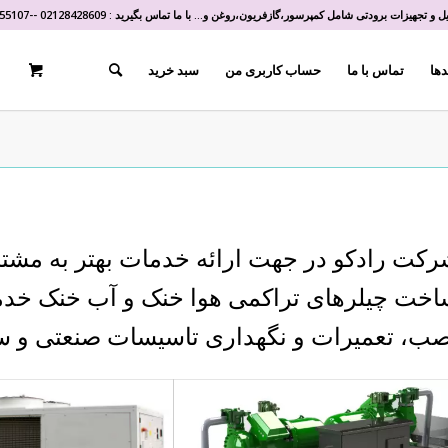
و تجهیزات برودتی شامل کمپرسور،گازفریون،روغن و... با ما تماس بگیرید :
02128428609
-
-
55107
دها
تماس با ما
حساب کاربری من
سبد خرید
کت رادکو در جهت ارائه خدمات بهتر به مشتر
خت چیلرهای تراکمی هوا خنک و آب خنک خدما
ب، تعمیرات و نگهداری تاسیسات صنعتی و ساخ