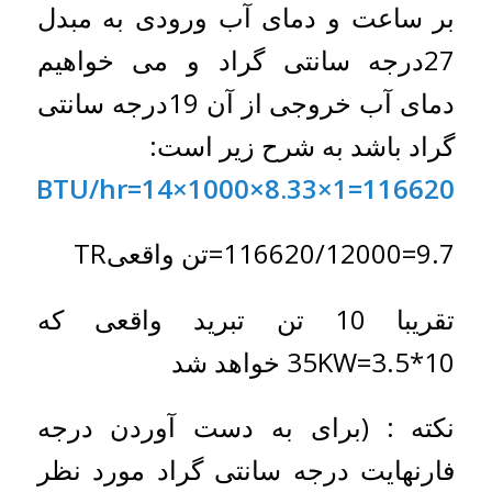
بر ساعت و دمای آب ورودی به مبدل
27درجه سانتی گراد و می خواهیم
دمای آب خروجی از آن 19درجه سانتی
گراد باشد به شرح زیر است:
BTU/hr=14×1000×8.33×1=116620
9.7=116620/12000=تن واقعیTR
تقریبا 10 تن تبرید واقعی که
10*3.5=35KW خواهد شد
نکته : (برای به دست آوردن درجه
فارنهایت درجه سانتی گراد مورد نظر