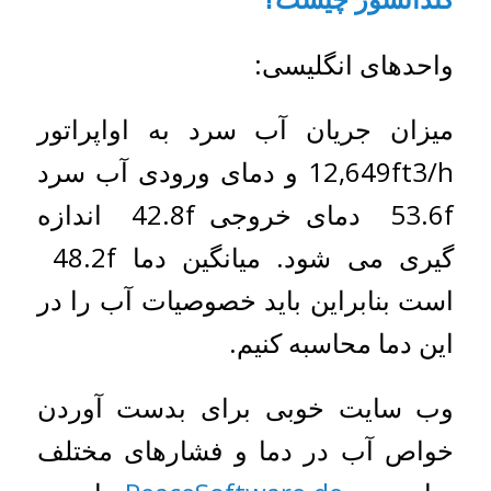
واحدهای انگلیسی:
میزان جریان آب سرد به اواپراتور
12,649ft3/h و دمای ورودی آب سرد
53.6f دمای خروجی 42.8f اندازه
گیری می شود. میانگین دما 48.2f
است بنابراین باید خصوصیات آب را در
این دما محاسبه کنیم.
وب سایت خوبی برای بدست آوردن
خواص آب در دما و فشارهای مختلف