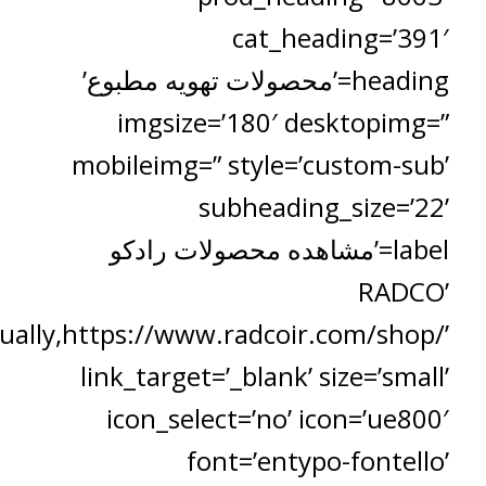
cat_heading=’391′
heading=’محصولات تهویه مطبوع’
imgsize=’180′ desktopimg=”
mobileimg=” style=’custom-sub’
subheading_size=’22’
label=’مشاهده محصولات رادکو
RADCO’
ually,https://www.radcoir.com/shop/’
link_target=’_blank’ size=’small’
icon_select=’no’ icon=’ue800′
font=’entypo-fontello’