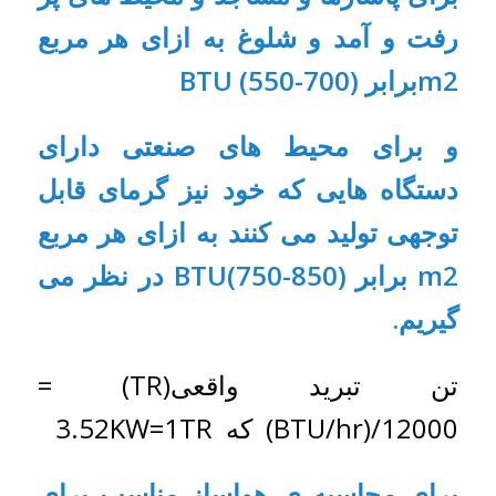
رفت و آمد و شلوغ به ازای هر مربع
m2
برابر (BTU (550-700
و برای محیط های صنعتی دارای
دستگاه هایی که خود نیز گرمای قابل
توجهی تولید می کنند به ازای هر مربع
m2 برابر (BTU(750-850 در نظر می
گیریم.
تن تبرید واقعی(TR) =
BTU/hr)/12000) که 3.52KW=1TR
برای محاسبه ی
هواساز
مناسب برای