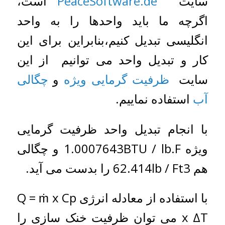
سایت
PeaceSoftware.de
است،
اگرچه ما باید واحدها را به واحد
انگلیسی تبدیل کنیم،بنابراین برای این
کار و تبدیل واحد می توانیم از این
سایت
ظرفیت گرمایی ویژه
و
چگالی
آب
استفاده نماییم.
با انجام تبدیل واحد ظرفیت گرمایی
ویژه 1.0007643BTU / lb.F و چگالی
هم 62.414lb / Ft3 را بدست می آید.
با استفاده از معادله انرژی Q = ṁ x Cp
x ΔT می توان ظرفیت خنک سازی را