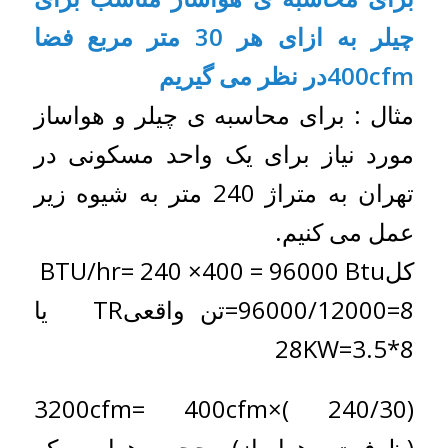
چیلر به ازای هر 30 متر مربع فضا
400cfmدر نظر می گیریم
مثال : برای محاسبه ی چیلر و هواساز
مورد نیاز برای یک واحد مسکونی در
تهران به متراژ 240 متر به شیوه زیر
عمل می کنیم.
کلBTU/hr= 240 ×400 = 96000 Btu
8=96000/12000=تن واقعیTR یا
8*3.5=28KW
(240/30 )×3200cfm= 400cfm
(ظرفیت هواساز) حجم هوایی که