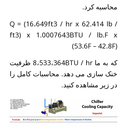
محاسبه کرد.
Q = (16،649ft3 / hr x 62.414 lb /
ft3) x 1.0007643BTU / lb.F x
(53.6F – 42.8F)
که به ما 8،533،364BTU / hr ظرفیت
خنک سازی می دهد. محاسبات کامل را
در زیر مشاهده کنید.