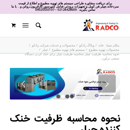
برای دریافت مشاوره طراحی سیستم های تهویه مطبوع و اطلاع از قیمت
سردخانه،چیلر،فن کویل و تجهیزات برودتی شامل کمپرسور،گازفریون،روغن و... با ما
تماس بگیرید :
02128428609
-
-
09025555107
مکان شما:
خانه
/
وبلاگ رادکو
/
محصولات و خدمات شرکت رادکو
/
محصولات تهویه مطبوع
/
سیستم های تهویه مطبوع
/
چیلر
/
نحوه محاسبه ظرفیت چیلر-محاسبه ظرفیت چیلر برای خنک کردن دستگاه
صنعتی-برآورد...
قبل
1
2
3
4
نحوه محاسبه ظرفیت خنک