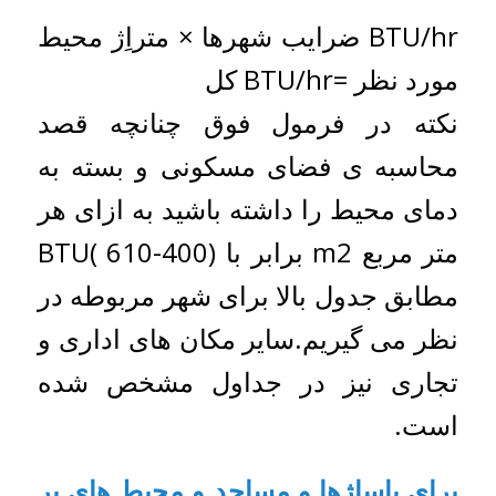
BTU/hr ضرایب شهرها × متراِژ محیط
مورد نظر =BTU/hr کل
نکته در فرمول فوق چنانچه قصد
محاسبه ی فضای مسکونی و بسته به
دمای محیط را داشته باشید به ازای هر
متر مربع m2 برابر با (400-610 )BTU
مطابق جدول بالا برای شهر مربوطه در
نظر می گیریم.سایر مکان های اداری و
تجاری نیز در جداول مشخص شده
است.
برای پاساژها و مساجد و محیط های پر